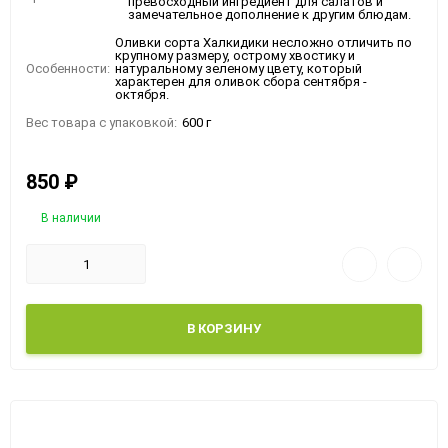
превосходный ингредиент для салатов и
замечательное дополнение к другим блюдам.
Оливки сорта Халкидики несложно отличить по
крупному размеру, острому хвостику и
Особенности:
натуральному зеленому цвету, который
характерен для оливок сбора сентября -
октября.
Вес товара с упаковкой:
600 г
850
₽
В наличии
В КОРЗИНУ