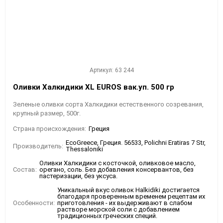
Артикул: 63 244
Оливки Халкидики XL EUROS вак.уп. 500 гр
Зеленые оливки сорта Халкидики естественного созревания,
крупный размер, 500г.
Страна происхождения:
Греция
EcoGreece, Греция. 56533, Polichni Eratiras 7 Str,
Производитель:
Thessaloniki
Оливки Халкидики с косточкой, оливковое масло,
Состав:
орегано, соль. Без добавления консервантов, без
пастеризации, без уксуса.
Уникальный вкус оливок Halkidiki достигается
благодаря проверенным временем рецептам их
Особенности:
приготовления - их выдерживают в слабом
растворе морской соли с добавлением
традиционных греческих специй.