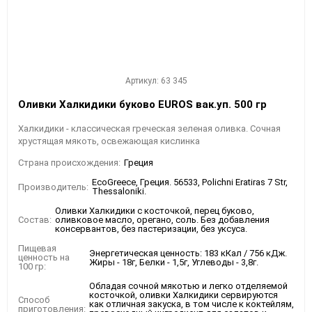
Артикул: 63 345
Оливки Халкидики буково EUROS вак.уп. 500 гр
Халкидики - классическая греческая зеленая оливка. Сочная
хрустящая мякоть, освежающая кислинка
Страна происхождения:
Греция
EcoGreece, Греция. 56533, Polichni Eratiras 7 Str,
Производитель:
Thessaloniki.
Оливки Халкидики с косточкой, перец буково,
Состав:
оливковое масло, орегано, соль. Без добавления
консервантов, без пастеризации, без уксуса.
Пищевая
Энергетическая ценность: 183 кКал / 756 кДж.
ценность на
Жиры - 18г, Белки - 1,5г, Углеводы - 3,8г.
100 гр:
Обладая сочной мякотью и легко отделяемой
косточкой, оливки Халкидики сервируются
Способ
как отличная закуска, в том числе к коктейлям,
приготовления: