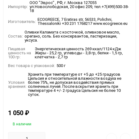
ООО "Эврос" , РФ, г. Москва 127055
Импортёр:
ул.Новослободская, 20 офис 209, тел.+7(499)500-38-
18
ECOGREECE, 7 Eratiras str, 56533, Polichni,
Изготовитель:
Thessaloniki +30 231 1768217 www.ecogreece.eu
Оливки Каламата с косточкой, оливковое масло,
Состав:
орегано, соль. Без консервантов, пастеризации,
уксуса.
Пищевая
Энергетическая ценность 269 ккал/1124 кДж
ценность на
Жиры - 25,2 гр, углеводы - 3,8 гр, белки - 1,5 гр,
100 гр:
клетчатка - 2,7 гр
Вес товара с упаковкой:
500 г
Хранить при температуре от +5 до +25 градусов
Цельсия и относительной влажности воздуха не
Условия
более 75%, не допуская воздействия прямых
хранения:
солнечных лучей. После вскрытия хранить при
температуре 4 +/- 2 градуса Цельсия не более 10
суток.
1 050
₽
В наличии