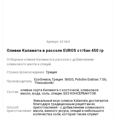
Артикул: 63 664
Оливки Каламата в рассоле EUROS ст/бан 450 гр
Отборные оливки Каламата в рассоле с добавлением
оливкового масла и специй.
Страна происхождения:
Греция
EcoGreece, Греция. 56533, Polichni Eratiras 7 Str,
Производитель:
Thessaloniki
оливки сорта Каламата с косточкой, оливковое
Состав:
масло, вода, соль, специи. БЕЗ КОНСЕРВАНТОВ.
Уникальный вкус оливок Kalamata достигается
благодаря традиционным рецептам их
Способ
приготовления - с добавлением оливкового
приготовления:
масла, винного уксуса, специй и небольшого
количества соли, которая также служит