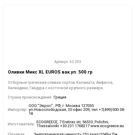
Артикул: 63 203
Оливки Микс XL EUROS вак.уп. 500 гр
Отборные греческие оливки сортов Каламата, Амфисса,
Халкидики, Гайдура с косточкой крупного размера.
Страна происхождения:
Греция
ООО "Эврос" , РФ, г. Москва 127055
Импортёр:
ул.Новослободская, 20 офис 209, тел.+7(499)500-38-
18
ECOGREECE, 7 Eratiras str, 56533, Polichni,
Изготовитель:
Thessaloniki +30 231 1768217 www.ecogreece.eu
Пищевая
Энергетическая ценность 251 ккал/1049 кДж