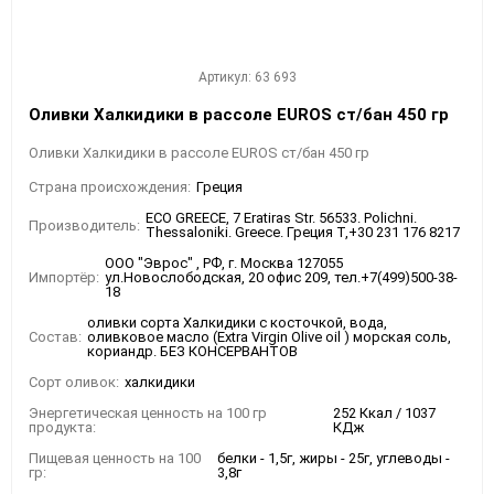
Артикул: 63 693
Оливки Халкидики в рассоле EUROS ст/бан 450 гр
Оливки Халкидики в рассоле EUROS ст/бан 450 гр
Страна происхождения:
Греция
ECO GREECE, 7 Eratiras Str. 56533. Polichni.
Производитель:
Thessaloniki. Greece. Греция Т,+30 231 176 8217
ООО "Эврос" , РФ, г. Москва 127055
Импортёр:
ул.Новослободская, 20 офис 209, тел.+7(499)500-38-
18
оливки сорта Халкидики с косточкой, вода,
Состав:
оливковое масло (Extra Virgin Olive oil ) морская соль,
кориандр. БЕЗ КОНСЕРВАНТОВ
Сорт оливок:
халкидики
Энергетическая ценность на 100 гр
252 Ккал / 1037
продукта:
КДж
Пищевая ценность на 100
белки - 1,5г, жиры - 25г, углеводы -
гр:
3,8г