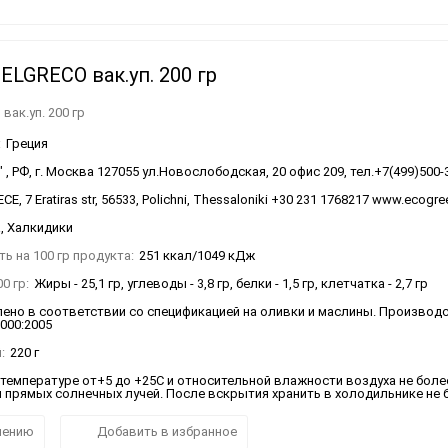
(смешанные сорта)
оксидированные
Пелопоннес (Horiatiko)
Греческие приправы и
Сиропы
специи
ELGRECO вак.уп. 200 гр
вак.уп. 200 гр
:
Греция
, РФ, г. Москва 127055 ул.Новослободская, 20 офис 209, тел.+7(499)500-
E, 7 Eratiras str, 56533, Polichni, Thessaloniki +30 231 1768217 www.ecogre
, Халкидики
ь на 100 гр продукта:
251 ккал/1049 кДж
0 гр:
Жиры - 25,1 гр, углеводы - 3,8 гр, белки - 1,5 гр, клетчатка - 2,7 гр
ено в соответствии со спецификацией на оливки и маслины. Производ
2000:2005
:
220 г
 температуре от+5 до +25С и относительной влажности воздуха не боле
 прямых солнечных лучей. После вскрытия хранить в холодильнике не б
нению
Добавить в избранное