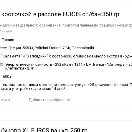
косточкой в рассоле EUROS ст/бан 350 гр
кидики натурального созревания, приготовленные по традиционному гр
изации.
:
Греция
ce, Греция. 56533, Polichni Eratiras 7 Str, Thessaloniki.
"Каламата" и "Халкидики" с косточкой, оливковое масло экстра вирджи
00
Энергетическая ценность - 292 кКал / 1211 кДж. Белки - 1.5г, жиры - 25.
клетчатка - 2.7г.
:
600 г
в темном прохладном месте при температуре до +25 градусов Цельсия. 
ике и употребить в течение 14 дней.
нению
Добавить в избранное
буково XL EUROS вак.уп. 250 гр