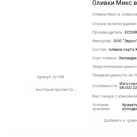
Оливки Микс в
Оливки Микс в оливков
Страна происхождения
Производитель:
ECOGRE
Импортёр:
ООО "Эврос".
Состав:
оливки сорта 
Сорт оливок:
Халхидик
Энергетическая ценност
Пищевая ценность на 10
Артикул: 62 588
Изготовл
Особенности:
EN ISO 2
Быстрый просмотр
Вес товара с упаковкой
Условия
Хранить
хранения:
холодил
Добавить к срав