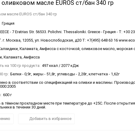
 оливковом масле EUROS ст/бан 340 гр
ом масле EUROS ст/бан 340 гр
:
Греция
ECE - 7 Eratrias Str. 56533. Polichni. Thessaloniki. Greece - Греция - T: +30 2
 г. Москва, 12055, ул. Новослободская, д20 Т: +7(495) 648 63 16 www.ec
Халхидики, Каламата, Амфисса с косточкой, оливковое масло, морская 
и, Каламата, Амфисса
ь на 100 гр продукта:
497 ккал / 2077 кДж
0 гр:
Белки - 0,9г, жиры - 51,8г, углеводы - 2,28г, клетчатка - 1,62г
ено в соответствии со спецификацией на оливки и маслины. Производ
2000:2005
:
600 г
 в тёмном прохладном месте при температуре до +25С. После открытия
ьнике в течении 30 дней.
нению
Добавить в избранное