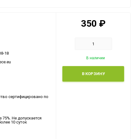
жарки
Греческие сладости
Десерты
350
₽
Греческий лукум
Консервированные
продукты
38-18
В наличии
ece.eu
В КОРЗИНУ
ство сертифицировано по
е 75%. Не допускается
олее 10 суток