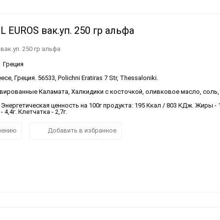
 EUROS вак.уп. 250 гр альфа
ак.уп. 250 гр альфа
:
Греция
ce, Греция. 56533, Polichni Eratiras 7 Str, Thessaloniki.
вированные Каламата, Халкидики с косточкой, оливковое масло, соль, 
Энергетическая ценность на 100г продукта: 195 Ккал / 803 КДж. Жиры - 1
- 4,4г. Клетчатка - 2,7г.
нению
Добавить в избранное