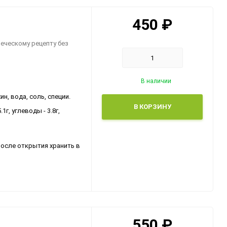
450
₽
еческому рецепту без
В наличии
н, вода, соль, специи.
В КОРЗИНУ
1г, углеводы - 3.8г,
После открытия хранить в
550
₽