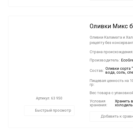
Оливки Микс бе
Оливки Каламата и Хал
рецепту без консервант
Страна происхождения
Производитель:
EcoGree
Оливки сорта 
Состав:
вода, соль, сп
Пищевая ценность на 1
гр:
Вес товара с упаковкой
Артикул: 63 950
Условия
Хранить 
хранения:
холодильн
Быстрый просмотр
Добавить к срав