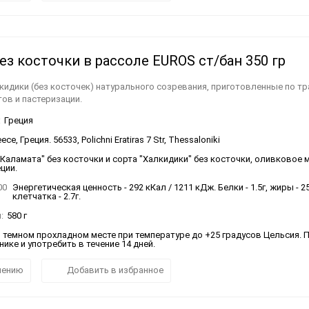
з косточки в рассоле EUROS ст/бан 350 гр
кидики (без косточек) натурального созревания, приготовленные по т
ов и пастеризации.
:
Греция
ce, Греция. 56533, Polichni Eratiras 7 Str, Thessaloniki
"Каламата" без косточки и сорта "Халкидики" без косточки, оливковое 
еции.
00
Энергетическая ценность - 292 кКал / 1211 кДж. Белки - 1.5г, жиры - 25.
клетчатка - 2.7г.
:
580 г
в темном прохладном месте при температуре до +25 градусов Цельсия. 
ике и употребить в течение 14 дней.
нению
Добавить в избранное