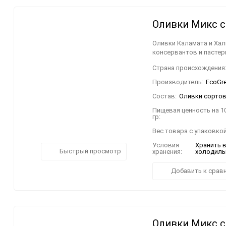
Оливки Микс с 
Оливки Каламата и Хал
консервантов и пастер
Страна происхождения
Производитель:
EcoGree
Состав:
Оливки сортов 
Пищевая ценность на 1
гр:
Вес товара с упаковкой
Условия
Хранить 
Быстрый просмотр
хранения:
холодильн
Добавить к срав
Оливки Микс с 