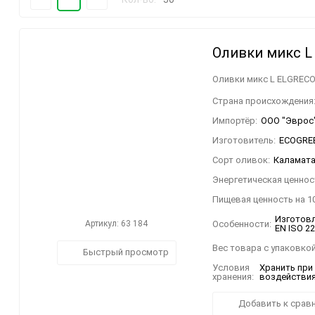
/Nikolopoulos Estate/
Греческий кофе и чай
Чай с греческим
шафраном
30
Оливки микс L 
60
Оливки микс L ELGRECO 
90
Страна происхождения
Импортёр:
ООО "Эврос" 
150
Макаронные изделия
Изготовитель:
ECOGREEC
твёрдых сортов
Сорт оливок:
Каламата
пшеницы
Энергетическая ценност
Пищевая ценность на 10
Изготовл
Особенности:
Артикул: 63 184
EN ISO 2
Вес товара с упаковкой
Быстрый просмотр
Условия
Хранить при
хранения:
воздействия
Добавить к срав