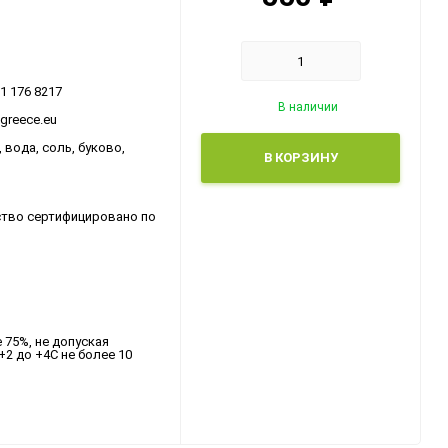
31 176 8217
В наличии
ogreece.eu
вода, соль, буково,
В КОРЗИНУ
ство сертифицировано по
 75%, не допуская
2 до +4С не более 10