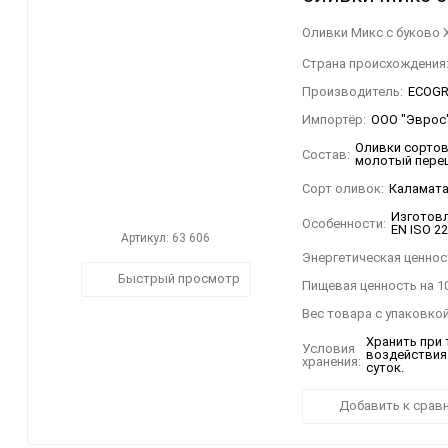
Оливки Микс с буково X
Страна происхождения
Производитель:
ECOGRE
Импортёр:
ООО "Эврос".
Оливки сортов 
Состав:
молотый перец 
Сорт оливок:
Каламата
Изготовл
Особенности:
EN ISO 2
Артикул: 63 606
Энергетическая ценност
Быстрый просмотр
Пищевая ценность на 10
Вес товара с упаковкой
Хранить при 
Условия
воздействия 
хранения:
суток.
Добавить к срав