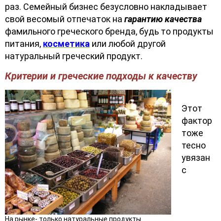
раз. Семейный бизнес безусловно накладывает
свой весомый отпечаток на
гарантию качества
фамильного греческого бренда, будь то продукты
питания,
косметика
или любой другой
натуральный греческий продукт.
Критерии и греческие подходы к качеству
Этот
фактор
тоже
тесно
увязан
с
На рынке- только натуральные продукты.