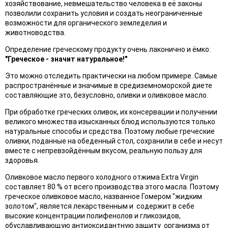
хозяйствование, невмешательство человека в её законы
позволили сохранить условия и создать неограниченные
возможности для органического земледелия и
животноводства.
Определение греческому продукту очень лаконично и ёмко:
"Греческое - значит натуральное!"
Это можно отследить практически на любом примере. Самые
распространённые и значимые в средиземноморской диете
составляющие это, безусловно, оливки и оливковое масло.
При обработке греческих оливок, их консервации и получении
великого множества изысканных блюд используются только
натуральные способы и средства. Поэтому любые греческие
оливки, поданные на обеденный стол, сохранили в себе и несут
вместе с непревзойдённым вкусом, реальную пользу для
здоровья.
Оливковое масло первого холодного отжима Extra Virgin
составляет 80 % от всего производства этого масла. Поэтому
греческое оливковое масло, названное Гомером "жидким
золотом", является лекарственным и содержит в себе
высокие концентрации полифенолов и гликозидов,
обуславливающую антиоксидантную защиту организма от