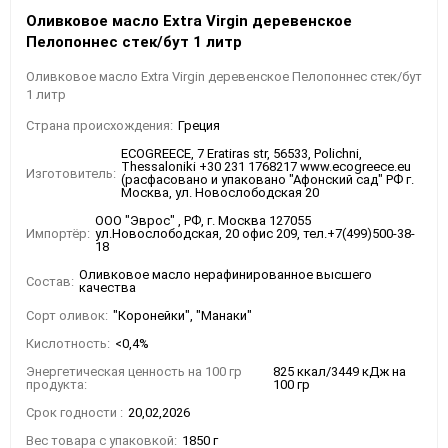
Оливковое масло Extra Virgin деревенское
Пелопоннес стек/бут 1 литр
Оливковое масло Extra Virgin деревенское Пелопоннес стек/бут
1 литр
Страна происхождения:
Греция
ECOGREECE, 7 Eratiras str, 56533, Polichni,
Thessaloniki +30 231 1768217 www.ecogreece.eu
Изготовитель:
(расфасовано и упаковано "Афонский сад" РФ г.
Москва, ул. Новослободская 20
ООО "Эврос" , РФ, г. Москва 127055
Импортёр:
ул.Новослободская, 20 офис 209, тел.+7(499)500-38-
18
Оливковое масло нерафинированное высшего
Состав:
качества
Сорт оливок:
"Коронейки", "Манаки"
Кислотность:
<0,4%
Энергетическая ценность на 100 гр
825 ккал/3449 кДж на
продукта:
100 гр
Срок годности :
20,02,2026
Вес товара с упаковкой:
1850 г