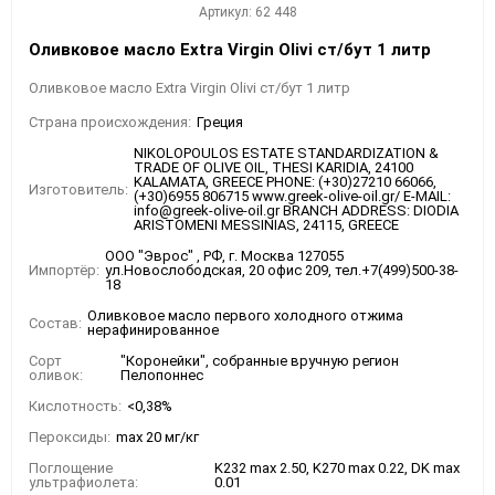
Артикул: 62 448
Оливковое масло Extra Virgin Olivi ст/бут 1 литр
Оливковое масло Extra Virgin Olivi ст/бут 1 литр
Страна происхождения:
Греция
NIKOLOPOULOS ESTATE STANDARDIZATION &
TRADE OF OLIVE OIL, THESI KARIDIA, 24100
KALAMATA, GREECE PHONE: (+30)27210 66066,
Изготовитель:
(+30)6955 806715 www.greek-olive-oil.gr/ E-MAIL:
info@greek-olive-oil.gr BRANCH ADDRESS: DIODIA
ARISTOMENI MESSINIAS, 24115, GREECE
ООО "Эврос" , РФ, г. Москва 127055
Импортёр:
ул.Новослободская, 20 офис 209, тел.+7(499)500-38-
18
Оливковое масло первого холодного отжима
Состав:
нерафинированное
Сорт
"Коронейки", собранные вручную регион
оливок:
Пелопоннес
Кислотность:
<0,38%
Пероксиды:
max 20 мг/кг
Поглощение
K232 max 2.50, K270 max 0.22, DK max
ультрафиолета:
0.01