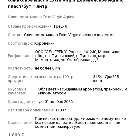
Оливковое масло Extra Virgin деревенское Agrinio
пласт/бут 1 литр
Оливковое масло Extra Virgin Agrinio
Страна происхождения:
Греция
Состав:
Оливковое масло Extra Virgin высшего качества
Сорт оливок:
Коронейки
ООО "ЭЛЬ ГРЕКО" Россия, 141240, Московская
Расфасовано:
обл., г.о. Пушкинский, г. Пушкино, мкр.
Мамонтовка, ул. Октябрьская, д.3.
Кислотность:
не более 0,4%
Энергетическая ценность на 100 гр
3454 кДж/825
продукта:
ккал
Вкусовые
Обладает насыщенным ароматом, прекрасным
качества:
мягким вкусом
Срок годности :
до 01 ноября 2026 г
Вес товара с упаковкой:
1100 г
При низких температурах возможно помутнение
Особенности:
без потери качества. Восстанавливается при
комнатной температуре
1 600
₽