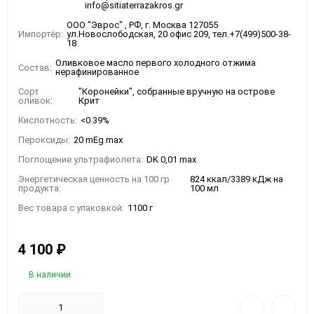
info@sitiaterrazakros.gr
ООО "Эврос" , РФ, г. Москва 127055
Импортёр:
ул.Новослободская, 20 офис 209, тел.+7(499)500-38-
18
Оливковое масло первого холодного отжима
Состав:
нерафинированное
Сорт
"Коронейки", собранные вручную на острове
оливок:
Крит
Кислотность:
<0.39%
Пероксиды:
20 mEg max
Поглощение ультрафиолета:
DK 0,01 max
Энергетическая ценность на 100 гр
824 ккал/3389 кДж на
продукта:
100 мл
Вес товара с упаковкой:
1100 г
4 100
₽
В наличии