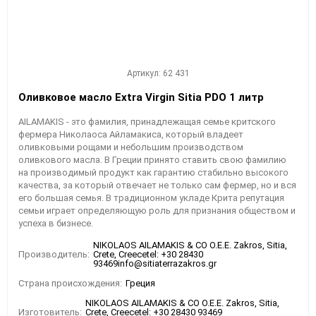
Артикул: 62 431
Оливковое масло Extra Virgin Sitia PDO 1 литр
AILAMAKIS - это фамилия, принадлежащая семье критского
фермера Николаоса Айламакиса, который владеет
оливковыми рощами и небольшим производством
оливкового масла. В Греции принято ставить свою фамилию
на производимый продукт как гарантию стабильно высокого
качества, за который отвечает не только сам фермер, но и вся
его большая семья. В традиционном укладе Крита репутация
семьи играет определяющую роль для признания обществом и
успеха в бизнесе.
NIKOLAOS AILAMAKIS & CO O.E.E. Zakros, Sitia,
Производитель:
Crete, Creecetel: +30 28430
93469info@sitiaterrazakros.gr
Страна происхождения:
Греция
NIKOLAOS AILAMAKIS & CO O.E.E. Zakros, Sitia,
Изготовитель:
Crete, Creecetel: +30 28430 93469