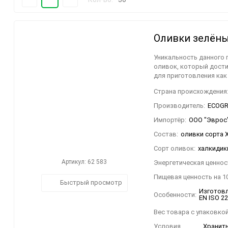
/Nikolopoulos Estate/
Греческий кофе и чай
Чай с греческим
шафраном
30
Оливки зелёны
60
Уникальность данного 
оливок, который дост
90
для приготовления как 
150
Страна происхождения
Макаронные изделия
Производитель:
ECOGRE
твёрдых сортов
пшеницы
Импортёр:
ООО "Эврос".
Состав:
оливки сорта Х
Сорт оливок:
халкидик
Артикул: 62 583
Энергетическая ценност
Пищевая ценность на 10
Быстрый просмотр
Изготовл
Особенности:
EN ISO 2
Вес товара с упаковкой
Условия
Хранить