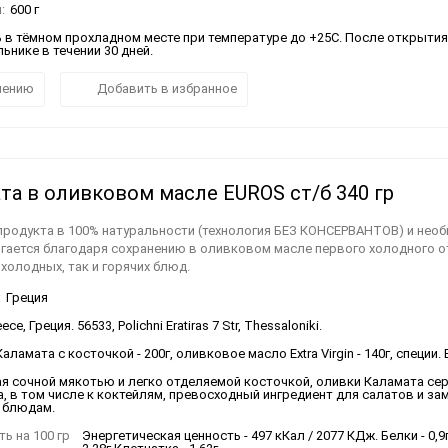
:
600 г
 в тёмном прохладном месте при температуре до +25С. После открытия
ьнике в течении 30 дней.
нению
Добавить в избранное
та в оливковом масле EUROS ст/б 340 гр
продукта в 100% натуральности (технология БЕЗ КОНСЕРВАНТОВ) и нео
игается благодаря сохранению в оливковом масле первого холодного 
холодных, так и горячих блюд.
:
Греция
ce, Греция. 56533, Polichni Eratiras 7 Str, Thessaloniki.
аламата с косточкой - 200г, оливковое масло Extra Virgin - 140г, специ
я сочной мякотью и легко отделяемой косточкой, оливки Каламата се
а, в том числе к коктейлям, превосходный ингредиент для салатов и з
 блюдам.
ь на 100 гр
Энергетическая ценность - 497 кКал / 2077 КДж. Белки - 0,9