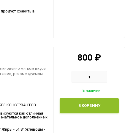
 продукт хранить в
800
₽
быкновенно мягком вкусе
отжима, рекомендуемом
В наличии
и. БЕЗ КОНСЕРВАНТОВ.
В КОРЗИНУ
рвируются как отличная
амечательное дополнение к
г Жиры - 51,8г Углеводы -