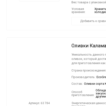
Вес товара с упаковкой
Условия
Хранить
хранения:
холодил
Добавить к срав
Оливки Калама
Уникальность данного 
оливок, который дост
для приготовления как 
Страна происхождения
Производитель:
EcoGree
Состав:
Оливки сорта К
Облада
Способ
закуск
приготовления:
другим
Энергетическая ценност
Артикул: 63 784