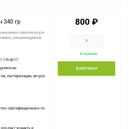
жарки
Греческие сладости
Десерты
800
₽
 340 гр
Греческий лукум
быкновенно мягком вкусе
отжима, рекомендуемом
Консервированные
продукты
В наличии
31 176 8217
ogreece.eu
В КОРЗИНУ
в, пастеризации, уксуса.
ство сертифицировано по
 продукт хранить в