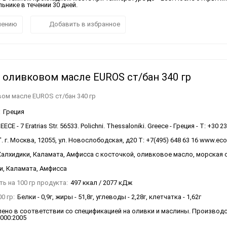
ьнике в течении 30 дней.
нению
Добавить в избранное
 оливковом масле EUROS ст/бан 340 гр
ом масле EUROS ст/бан 340 гр
:
Греция
ECE - 7 Eratrias Str. 56533. Polichni. Thessaloniki. Greece - Греция - T: +30 2
 г. Москва, 12055, ул. Новослободская, д20 Т: +7(495) 648 63 16 www.ec
Халхидики, Каламата, Амфисса с косточкой, оливковое масло, морская 
и, Каламата, Амфисса
ь на 100 гр продукта:
497 ккал / 2077 кДж
0 гр:
Белки - 0,9г, жиры - 51,8г, углеводы - 2,28г, клетчатка - 1,62г
ено в соответствии со спецификацией на оливки и маслины. Производ
2000:2005