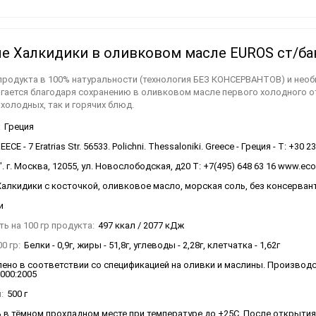
(смешанные сорта)
оксидированные
Пелопоннес (Horiatiko)
Греческие приправы и
Сиропы
специи
е Халкидики в оливковом масле EUROS ст/бан
продукта в 100% натуральности (технология БЕЗ КОНСЕРВАНТОВ) и нео
игается благодаря сохранению в оливковом масле первого холодного 
холодных, так и горячих блюд.
:
Греция
ECE - 7 Eratrias Str. 56533. Polichni. Thessaloniki. Greece - Греция - T: +30 2
 г. Москва, 12055, ул. Новослободская, д20 Т: +7(495) 648 63 16 www.ec
алкидики с косточкой, оливковое масло, морская соль, без консерванто
и
ь на 100 гр продукта:
497 ккал / 2077 кДж
0 гр:
Белки - 0,9г, жиры - 51,8г, углеводы - 2,28г, клетчатка - 1,62г
ено в соответствии со спецификацией на оливки и маслины. Производ
2000:2005
:
500 г
 в тёмном прохладном месте при температуре до +25С. После открытия