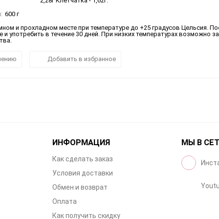
2,28г Клетчатка - 1,62г.
:
600 г
мном и прохладном месте при температуре до +25 градусов Цельсия. По
 и употребить в течение 30 дней. При низких температурах возможно за
тва.
нению
Добавить в избранное
ИНФОРМАЦИЯ
МЫ В СЕ
Как сделать заказ
Инст
Условия доставки
Yout
Обмен и возврат
Оплата
Как получить скидку