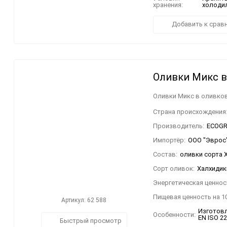
хранения:
холодил
Добавить к срав
Оливки Микс в
Оливки Микс в оливков
Страна происхождения
Производитель:
ECOGRE
Импортёр:
ООО "Эврос".
Состав:
оливки сорта 
Сорт оливок:
Халхидик
Энергетическая ценност
Пищевая ценность на 10
Артикул: 62 588
Изготовл
Особенности:
EN ISO 2
Быстрый просмотр