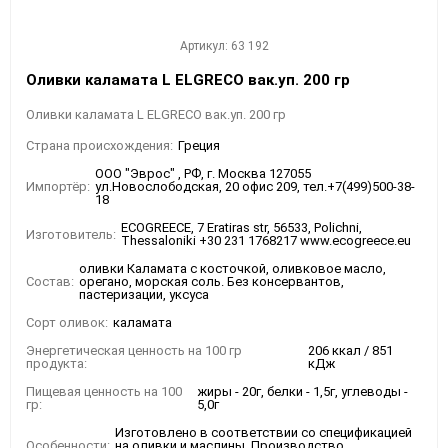
Артикул: 63 192
Оливки каламата L ELGRECO вак.уп. 200 гр
Оливки каламата L ELGRECO вак.уп. 200 гр
Страна происхождения:
Греция
ООО "Эврос" , РФ, г. Москва 127055
Импортёр:
ул.Новослободская, 20 офис 209, тел.+7(499)500-38-
18
ECOGREECE, 7 Eratiras str, 56533, Polichni,
Изготовитель:
Thessaloniki +30 231 1768217 www.ecogreece.eu
оливки Каламата с косточкой, оливковое масло,
Состав:
орегано, морская соль. Без консервантов,
пастеризации, уксуса
Сорт оливок:
каламата
Энергетическая ценность на 100 гр
206 ккал / 851
продукта:
кДж
Пищевая ценность на 100
жиры - 20г, белки - 1,5г, углеводы -
гр:
5,0г
Изготовлено в соответствии со спецификацией
Особенности:
на оливки и маслины. Производство