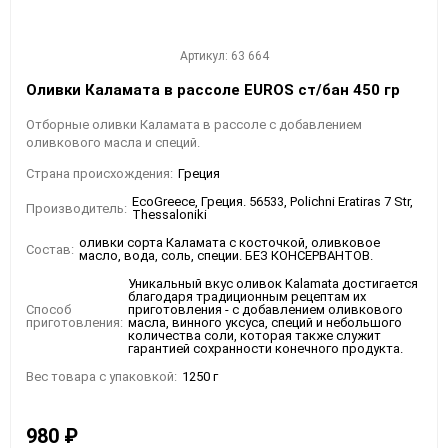
Артикул: 63 664
Оливки Каламата в рассоле EUROS ст/бан 450 гр
Отборные оливки Каламата в рассоле с добавлением
оливкового масла и специй.
Страна происхождения:
Греция
EcoGreece, Греция. 56533, Polichni Eratiras 7 Str,
Производитель:
Thessaloniki
оливки сорта Каламата с косточкой, оливковое
Состав:
масло, вода, соль, специи. БЕЗ КОНСЕРВАНТОВ.
Уникальный вкус оливок Kalamata достигается
благодаря традиционным рецептам их
Способ
приготовления - с добавлением оливкового
приготовления:
масла, винного уксуса, специй и небольшого
количества соли, которая также служит
гарантией сохранности конечного продукта.
Вес товара с упаковкой:
1250 г
980
₽