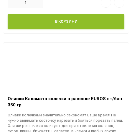
В КОРЗИНУ
Оливки Каламата колечки в рассоле EUROS ст/бан
350 гр
Оливки колечками значительно сэкономят Ваше время! Не
нужно вынимать косточку, нарезать и бояться порезать палец.
Оливки резаные используют для приготовления солянок,
супов, пиццы, брускетты, салатов, выпечки и любых других