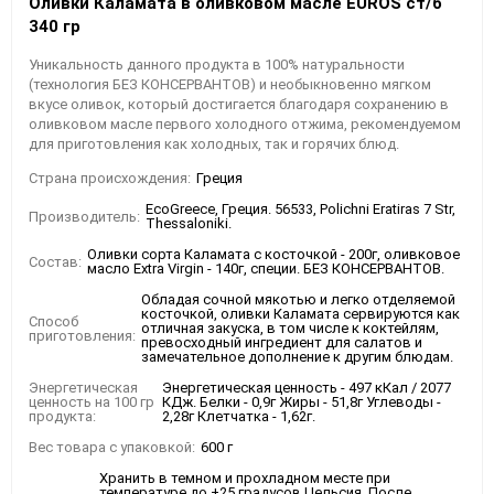
Оливки Каламата в оливковом масле EUROS ст/б
340 гр
Уникальность данного продукта в 100% натуральности
(технология БЕЗ КОНСЕРВАНТОВ) и необыкновенно мягком
вкусе оливок, который достигается благодаря сохранению в
оливковом масле первого холодного отжима, рекомендуемом
для приготовления как холодных, так и горячих блюд.
Страна происхождения:
Греция
EcoGreece, Греция. 56533, Polichni Eratiras 7 Str,
Производитель:
Thessaloniki.
Оливки сорта Каламата с косточкой - 200г, оливковое
Состав:
масло Extra Virgin - 140г, специи. БЕЗ КОНСЕРВАНТОВ.
Обладая сочной мякотью и легко отделяемой
косточкой, оливки Каламата сервируются как
Способ
отличная закуска, в том числе к коктейлям,
приготовления:
превосходный ингредиент для салатов и
замечательное дополнение к другим блюдам.
Энергетическая
Энергетическая ценность - 497 кКал / 2077
ценность на 100 гр
КДж. Белки - 0,9г Жиры - 51,8г Углеводы -
продукта:
2,28г Клетчатка - 1,62г.
Вес товара с упаковкой:
600 г
Хранить в темном и прохладном месте при
температуре до +25 градусов Цельсия. После