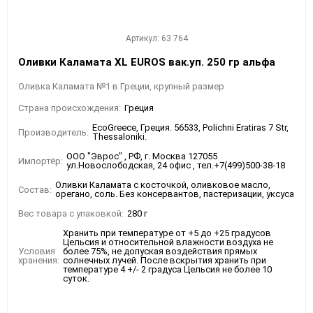
Артикул: 63 764
Оливки Каламата XL EUROS вак.уп. 250 гр альфа
Оливка Каламата №1 в Греции, крупный размер
Страна происхождения:
Греция
EcoGreece, Греция. 56533, Polichni Eratiras 7 Str,
Производитель:
Thessaloniki.
ООО "Эврос" , РФ, г. Москва 127055
Импортёр:
ул.Новослободская, 24 офис , тел.+7(499)500-38-18
Оливки Каламата с косточкой, оливковое масло,
Состав:
орегано, соль. Без консервантов, пастеризации, уксуса
Вес товара с упаковкой:
280 г
Хранить при температуре от +5 до +25 градусов
Цельсия и относительной влажности воздуха не
Условия
более 75%, не допуская воздействия прямых
хранения:
солнечных лучей. После вскрытия хранить при
температуре 4 +/- 2 градуса Цельсия не более 10
суток.