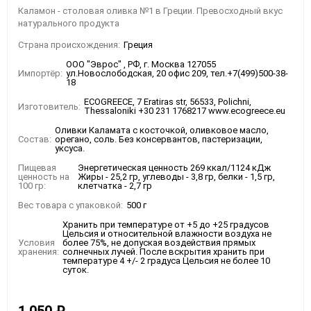
Каламон - столовая оливка №1 в Греции. Превосходный вкус
натурального продукта
Страна происхождения:
Греция
ООО "Эврос" , РФ, г. Москва 127055
Импортёр:
ул.Новослободская, 20 офис 209, тел.+7(499)500-38-
18
ECOGREECE, 7 Eratiras str, 56533, Polichni,
Изготовитель:
Thessaloniki +30 231 1768217 www.ecogreece.eu
Оливки Каламата с косточкой, оливковое масло,
Состав:
орегано, соль. Без консервантов, пастеризации,
уксуса.
Пищевая
Энергетическая ценность 269 ккал/1124 кДж
ценность на
Жиры - 25,2 гр, углеводы - 3,8 гр, белки - 1,5 гр,
100 гр:
клетчатка - 2,7 гр
Вес товара с упаковкой:
500 г
Хранить при температуре от +5 до +25 градусов
Цельсия и относительной влажности воздуха не
Условия
более 75%, не допуская воздействия прямых
хранения:
солнечных лучей. После вскрытия хранить при
температуре 4 +/- 2 градуса Цельсия не более 10
суток.