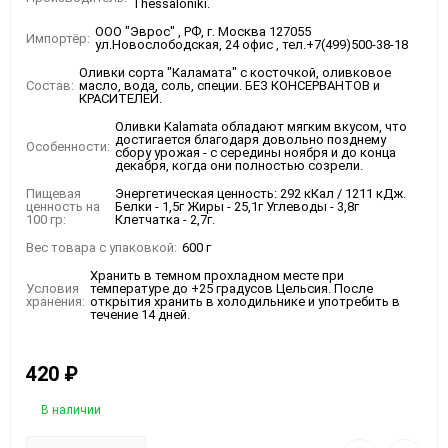
Thessaloniki.
ООО "Эврос" , РФ, г. Москва 127055
Импортёр:
ул.Новослободская, 24 офис , тел.+7(499)500-38-18
Оливки сорта "Каламата" с косточкой, оливковое
Состав:
масло, вода, соль, специи. БЕЗ КОНСЕРВАНТОВ и
КРАСИТЕЛЕЙ.
Оливки Kalamata обладают мягким вкусом, что
достигается благодаря довольно позднему
Особенности:
сбору урожая - с середины ноября и до конца
декабря, когда они полностью созрели.
Пищевая
Энергетическая ценность: 292 кКал / 1211 кДж.
ценность на
Белки - 1,5г Жиры - 25,1г Углеводы - 3,8г
100 гр:
Клетчатка - 2,7г.
Вес товара с упаковкой:
600 г
Хранить в темном прохладном месте при
Условия
температуре до +25 градусов Цельсия. После
хранения:
открытия хранить в холодильнике и употребить в
течение 14 дней.
420
₽
В наличии