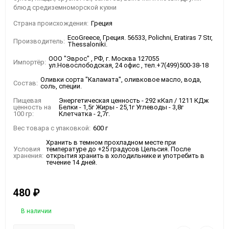
блюд средиземноморской кухни
Страна происхождения:
Греция
EcoGreece, Греция. 56533, Polichni, Eratiras 7 Str,
Производитель:
Thessaloniki.
ООО "Эврос" , РФ, г. Москва 127055
Импортёр:
ул.Новослободская, 24 офис , тел.+7(499)500-38-18
Оливки сорта "Каламата", оливковое масло, вода,
Состав:
соль, специи.
Пищевая
Энергетическая ценность - 292 кКал / 1211 КДж
ценность на
Белки - 1,5г Жиры - 25,1г Углеводы - 3,8г
100 гр:
Клетчатка - 2,7г.
Вес товара с упаковкой:
600 г
Хранить в темном прохладном месте при
Условия
температуре до +25 градусов Цельсия. После
хранения:
открытия хранить в холодильнике и употребить в
течение 14 дней.
480
₽
В наличии