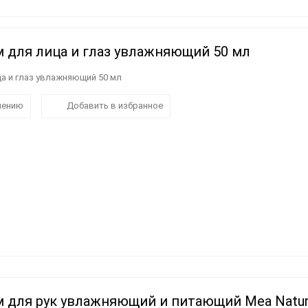
(смешанные сорта)
оксидированные
Пелопоннес (Horiatiko)
Греческие приправы и
Сиропы
специи
ем для лица и глаз увлажняющий 50 мл
ица и глаз увлажняющий 50 мл
нению
Добавить в избранное
ем для рук увлажняющий и питающий Mea Natur