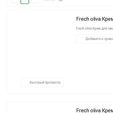
/Nikolopoulos Estate/
Греческий кофе и чай
Чай с греческим
шафраном
30
Frech oliva Кр
60
Frech oliva Крем для л
90
Добавить к срав
150
Макаронные изделия
твёрдых сортов
пшеницы
Быстрый просмотр
Frech oliva Кр