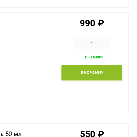
жарки
Греческие сладости
Десерты
990
₽
Греческий лукум
Консервированные
продукты
В наличии
В КОРЗИНУ
550
₽
a 50 мл