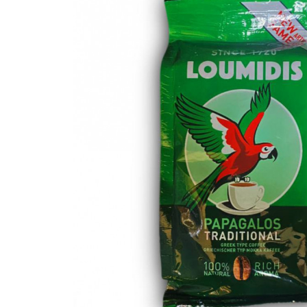
/Nikolopoulos Estate/
Греческий кофе и чай
Чай с греческим
шафраном
Макаронные изделия
твёрдых сортов
пшеницы