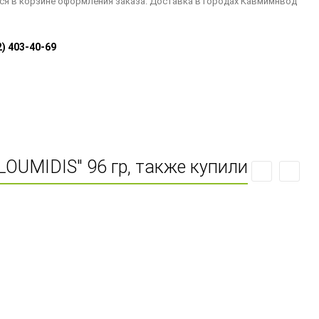
ся в корзине оформления заказа. Доставка в городах Кавмимнвод
2) 403-40-69
OUMIDIS" 96 гр, также купили