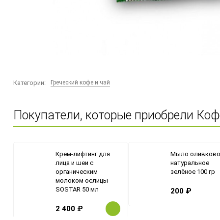
Категории:
Греческий кофе и чай
Покупатели, которые приобрели Коф
Крем-лифтинг для
Мыло оливков
лица и шеи с
натуральное
органическим
зелёное 100 гр
молоком ослицы
SOSTAR 50 мл
200
₽
2 400
₽