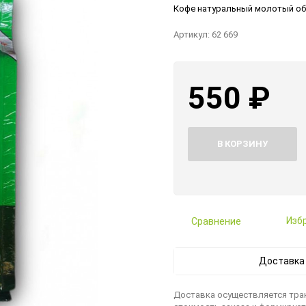
(смешанные сорта)
оксидированные
Кофе натуральный молотый об
Пелопоннес (Horiatiko)
Греческие приправы и
Сиропы
специи
Артикул:
62 669
550
₽
В КОРЗИНУ
Изб
Сравнение
Доставка
Доставка осуществляется тра