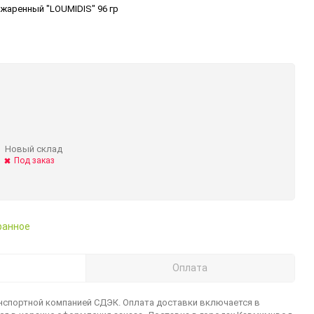
жаренный "LOUMIDIS" 96 гр
жарки
Греческие сладости
Десерты
Греческий лукум
Консервированные
продукты
Новый склад
Под заказ
ранное
Оплата
нспортной компанией СДЭК. Оплата доставки включается в