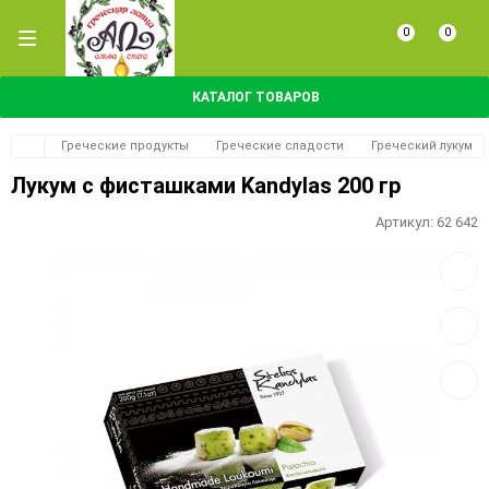
0
0
КАТАЛОГ ТОВАРОВ
Греческие продукты
Греческие сладости
Греческий лукум
Лукум с фисташками Kandylas 200 гр
Артикул:
62 642
Добав
в
избра
Добав
к
сравн